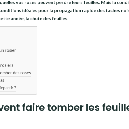
squelles vos roses peuvent perdre leurs feuilles. Mais la cond
onditions idéales pour la propagation rapide des taches noi
tte année, la chute des feuilles
.
un rosier
 rosiers
 tomber des roses
cas
epartir ?
nt faire tomber les feuill