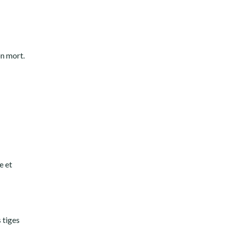
on mort.
e et
 tiges