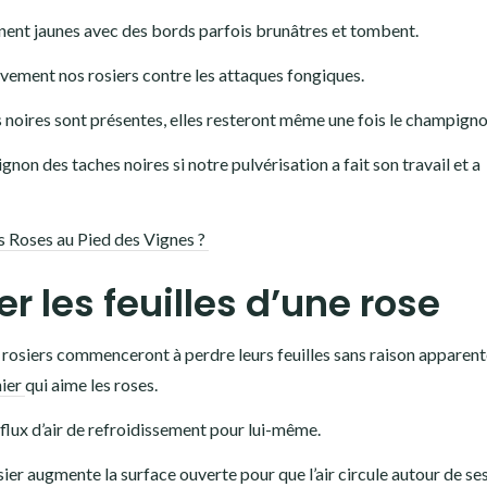
ennent jaunes avec des bords parfois brunâtres et tombent.
tivement nos rosiers contre les attaques fongiques.
s noires sont présentes, elles resteront même une fois le champign
on des taches noires si notre pulvérisation a fait son travail et a
 Roses au Pied des Vignes ?
r les feuilles d’une rose
es rosiers commenceront à perdre leurs feuilles sans raison apparent
nier
qui aime les roses.
ur flux d’air de refroidissement pour lui-même.
sier augmente la surface ouverte pour que l’air circule autour de ses