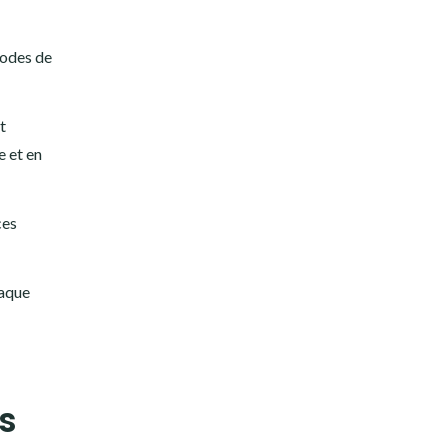
iodes de
t
e et en
ces
haque
s