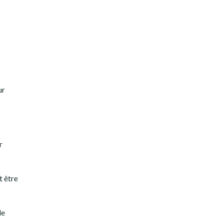
ur
r
t être
de