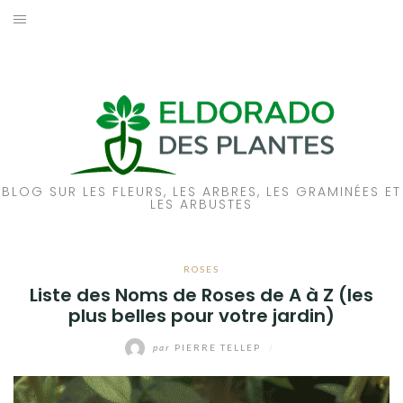
Aller
au
ACCUEIL
contenu
PIVOINES
ROSES
A PROPOS
BLOG SUR LES FLEURS, LES ARBRES, LES GRAMINÉES ET
LES ARBUSTES
NOUS CONTACTER
ROSES
Liste des Noms de Roses de A à Z (les
plus belles pour votre jardin)
par
PIERRE TELLEP
/