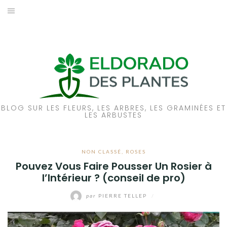
Aller
au
ACCUEIL
contenu
PIVOINES
ROSES
A PROPOS
BLOG SUR LES FLEURS, LES ARBRES, LES GRAMINÉES ET
LES ARBUSTES
NOUS CONTACTER
NON CLASSÉ
,
ROSES
Pouvez Vous Faire Pousser Un Rosier à
l’Intérieur ? (conseil de pro)
par
PIERRE TELLEP
/