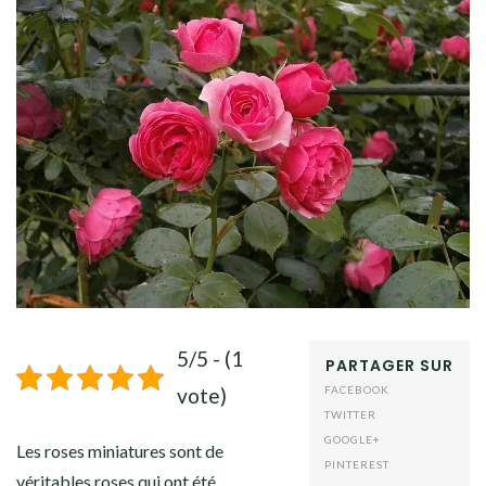
5/5 - (1
PARTAGER SUR
vote)
FACEBOOK
TWITTER
GOOGLE+
Les roses miniatures sont de
PINTEREST
véritables roses qui ont été