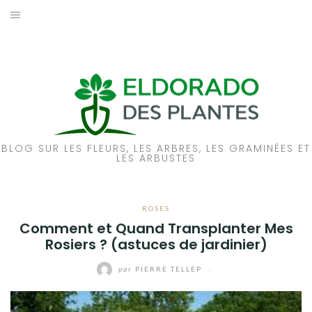
Aller
au
ACCUEIL
contenu
PIVOINES
ROSES
A PROPOS
BLOG SUR LES FLEURS, LES ARBRES, LES GRAMINÉES ET
LES ARBUSTES
NOUS CONTACTER
ROSES
Comment et Quand Transplanter Mes
Rosiers ? (astuces de jardinier)
par
PIERRE TELLEP
/