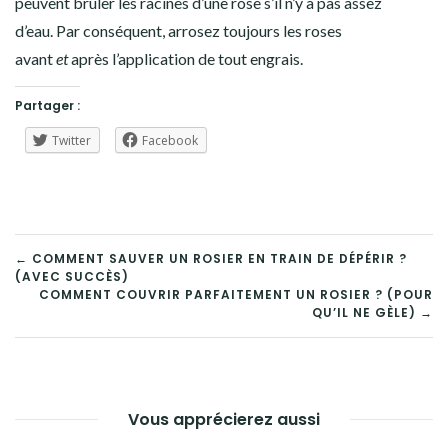
peuvent brûler les racines d’une rose s’il n’y a pas assez
d’eau. Par conséquent, arrosez toujours les roses
avant
et
après l’application de tout engrais.
Partager :
Twitter
Facebook
NAVIGATION
← COMMENT SAUVER UN ROSIER EN TRAIN DE DÉPÉRIR ?
(AVEC SUCCÈS)
DE
COMMENT COUVRIR PARFAITEMENT UN ROSIER ? (POUR
QU’IL NE GÈLE) →
L’ARTICLE
Vous apprécierez aussi