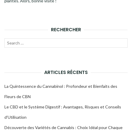
plantes. Alors, bonne visite !
RECHERCHER
Recherche
LANC
pour :
LA
RECH
ARTICLES RÉCENTS
La Quintessence du Cannabinol : Profondeur et Bienfaits des
Fleurs de CBN
Le CBD et le Système Digestif : Avantages, Risques et Conseils
d’Utilisation
Découverte des Variétés de Cannabis : Choix Idéal pour Chaque