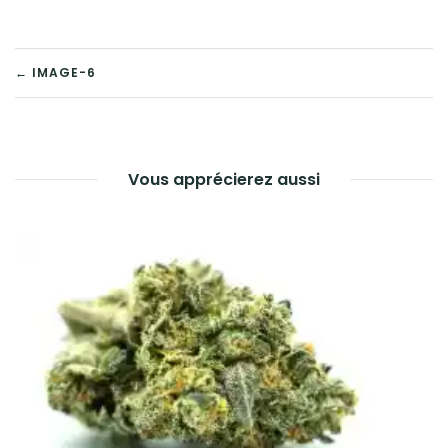
NAVIGATION
← IMAGE-6
DE
L’ARTICLE
Vous apprécierez aussi