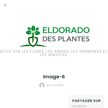
Aller
au
ACCUEIL
contenu
PIVOINES
ROSES
A PROPOS
BLOG SUR LES FLEURS, LES ARBRES, LES GRAMINÉES ET
LES ARBUSTES
NOUS CONTACTER
image-6
par
PIERRE
/
PARTAGER SUR
FACEBOOK