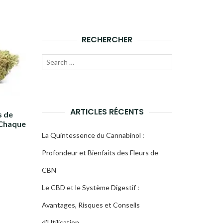
RECHERCHER
Recherche
LANCER
pour :
LA
RECHERCHE
ARTICLES RÉCENTS
s de
 Chaque
La Quintessence du Cannabinol :
Profondeur et Bienfaits des Fleurs de
CBN
Le CBD et le Système Digestif :
Avantages, Risques et Conseils
d’Utilisation