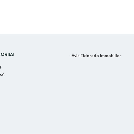
ORIES
Avis Eldorado Immobilier
s
ssé