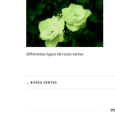
différentes types de roses vertes
NAVIGATION
← ROSES VERTES
DE
L’ARTICLE
Vo